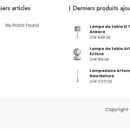
iers articles
Derniers produits ajo
No Posts Found.
Lampe de table El 
Ankara
CHF
649.00
Lampe de table Ar
Eclisse
CHF
169.00
Lampadaire Artem
New Nature
CHF
3'071.00
Copyright 