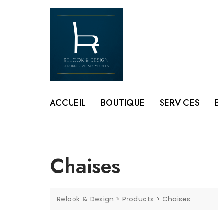
Skip
to
content
ACCUEIL
BOUTIQUE
SERVICES
Chaises
Relook & Design
>
Products
>
Chaises