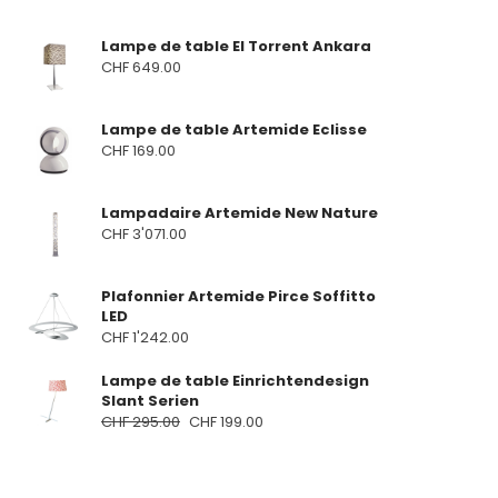
Lampe de table El Torrent Ankara
CHF
649.00
Lampe de table Artemide Eclisse
CHF
169.00
Lampadaire Artemide New Nature
CHF
3'071.00
Plafonnier Artemide Pirce Soffitto
LED
CHF
1'242.00
Lampe de table Einrichtendesign
Slant Serien
CHF
295.00
CHF
199.00