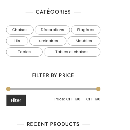
CATÉGORIES
Chaises
Décorations
Etagères
Lits
Luminaires
Meubles
Tables
Tables et chaises
FILTER BY PRICE
Min
Max
Price:
CHF 180
—
CHF 190
Filter
price
price
RECENT PRODUCTS