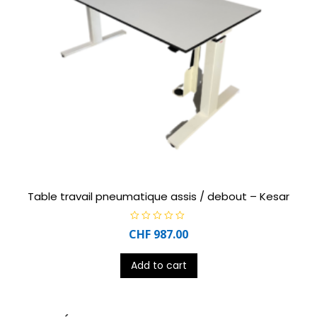
Table travail pneumatique assis / debout – Kesar
R
CHF
987.00
a
t
e
d
Add to cart
0
o
u
t
o
f