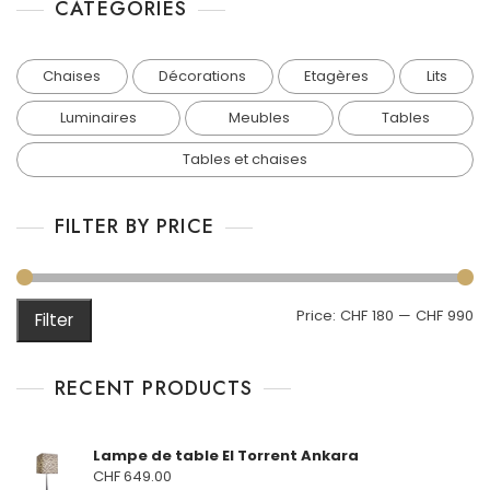
CATÉGORIES
5
Chaises
Décorations
Etagères
Lits
Luminaires
Meubles
Tables
Tables et chaises
FILTER BY PRICE
M
M
Price:
CHF 180
—
CHF 990
Filter
pr
pr
RECENT PRODUCTS
Lampe de table El Torrent Ankara
CHF
649.00