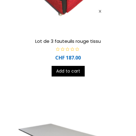
Lot de 3 fauteuils rouge tissu
R
CHF
187.00
a
t
e
d
Add to cart
0
o
u
t
o
f
5